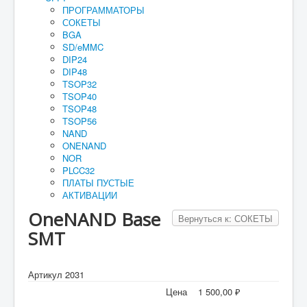
ПРОГРАММАТОРЫ
Руководство
СОКЕТЫ
BGA
Как купить
SD/eMMC
DIP24
Для юридических лиц
DIP48
TSOP32
Оплата и доставка
TSOP40
TSOP48
Мои заказы
TSOP56
Прайс-лист
NAND
ONENAND
Реквизиты
NOR
PLCC32
Гарантия
ПЛАТЫ ПУСТЫЕ
АКТИВАЦИИ
OneNAND Base
Вернуться к: СОКЕТЫ
SMT
Артикул 2031
Цена
1 500,00 ₽