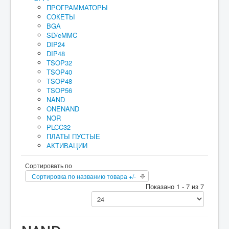
ПРОГРАММАТОРЫ
Руководство
СОКЕТЫ
BGA
Как купить
SD/eMMC
DIP24
Для юридических лиц
DIP48
TSOP32
Оплата и доставка
TSOP40
TSOP48
Мои заказы
TSOP56
Прайс-лист
NAND
ONENAND
Реквизиты
NOR
PLCC32
Гарантия
ПЛАТЫ ПУСТЫЕ
АКТИВАЦИИ
Сортировать по
Сортировка по названию товара +/-
Показано 1 - 7 из 7