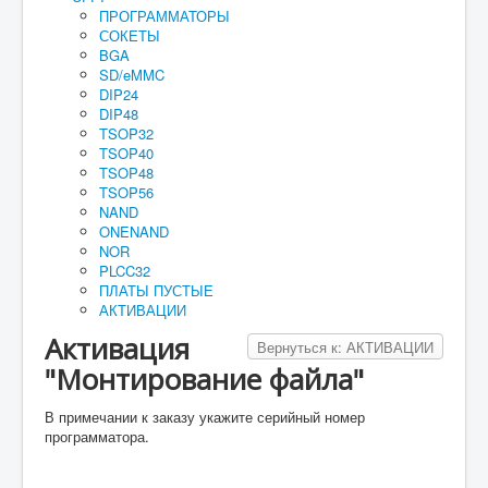
ПРОГРАММАТОРЫ
Руководство
СОКЕТЫ
BGA
Как купить
SD/eMMC
DIP24
Для юридических лиц
DIP48
TSOP32
Оплата и доставка
TSOP40
TSOP48
Мои заказы
TSOP56
Прайс-лист
NAND
ONENAND
Реквизиты
NOR
PLCC32
Гарантия
ПЛАТЫ ПУСТЫЕ
АКТИВАЦИИ
Активация
Вернуться к: АКТИВАЦИИ
"Монтирование файла"
В примечании к заказу укажите серийный номер
программатора.